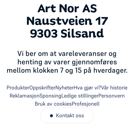
Art Nor AS
Naustveien 17
9303 Silsand
Vi ber om at vareleveranser og
henting av varer gjennomføres
mellom klokken 7 og 15 på hverdager.
Produkter
Oppskrifter
Nyheter
Hva gjør vi?
Vår historie
Reklamasjon
Sponsing
Ledige stillinger
Personvern
Bruk av cookies
Profesjonell
Kontakt oss