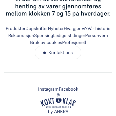
henting av varer gjennomføres
mellom klokken 7 og 15 på hverdager.
Produkter
Oppskrifter
Nyheter
Hva gjør vi?
Vår historie
Reklamasjon
Sponsing
Ledige stillinger
Personvern
Bruk av cookies
Profesjonell
Kontakt oss
Instagram
Facebook
by ANKRA