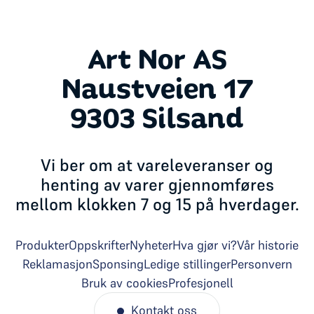
Art Nor AS
Naustveien 17
9303 Silsand
Vi ber om at vareleveranser og
henting av varer gjennomføres
mellom klokken 7 og 15 på hverdager.
Produkter
Oppskrifter
Nyheter
Hva gjør vi?
Vår historie
Reklamasjon
Sponsing
Ledige stillinger
Personvern
Bruk av cookies
Profesjonell
Kontakt oss