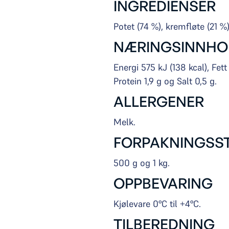
INGREDIENSER
Potet (74 %), kremfløte (21 %)
NÆRINGSINNHO
Energi 575 kJ (138 kcal), Fet
Protein 1,9 g og Salt 0,5 g.
ALLERGENER
Melk.
FORPAKNINGSS
500 g og 1 kg.
OPPBEVARING
Kjølevare 0°C til +4°C.
TILBEREDNING